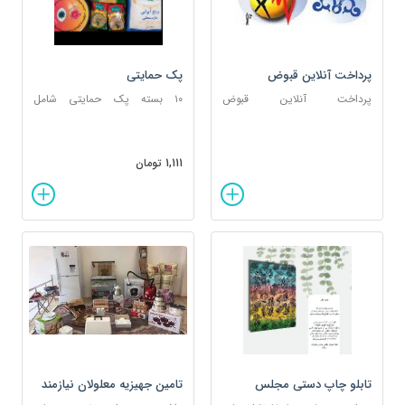
پرداخت آنلاین قبوض
پک حمایتی
پرداخت آنلاین قبوض
۱۰ بسته پک حمایتی شامل
برق،گاز،آب،تلفن ثابت،تلفن
کاپشن، برنج،حبوبات،ماکارانی،ربو...
همراه،عوارض شهرداری و پرداخت
های شناسه دار
1,111 تومان
تابلو چاپ دستی مجلس
تامین جهیزیه معلولان نیازمند
یوسف و زلیخا