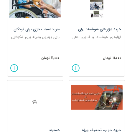
خرید ابزارهای هوشمند برای
خرید اسباب بازی برای کودکان
معلولان نیازمند
نیازمند نابینا، ناشنوا و معلول
ابزارهای هوشمند و فناوری های
بازی بهترین وسیله برای شکوفایی
جدیدی طراحی شده‌اند که انجام
احساسات درکودکان است و در
کارهای روزمره و عادی را برای
پرورش هیجانات و عواطف آنها
معلولان راحتتر می کنند.
نقش به سزایی دارد.
11,000 تومان
11,000 تومان
خرید خوب، تخفیف ویژه
دستبند