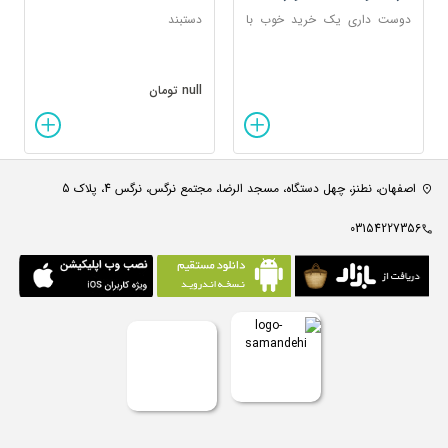
دوست داری یک خرید خوب با
دستبند
تخفیف ویژه داشته باشی؟!
null تومان
اصفهان، نطنز، چهل دستگاه، مسجد الرضا، مجتمع نرگس، نرگس 4، پلاک 5
03154227356