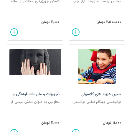
مجلس یوسف و زلیخا تابلو چاپ
داشتن جهيزيه‌اي مختصر و ساده
دستی روی بوم پارچه ای ستیز
براي شروع زندگي مشترک براي
50در70 (اکرولیک و مرکب چاپ)
برخی از دختران اين سرزمين شاید
یک آرزو باشد.
2,500,000 تومان
11,000 تومان
تامین هزینه های کلاسهای
تجهیزات و ملزومات فرهنگی و
توانبخشی نیازمندان
هنری معلولان
توانبخشی بهنگام ضامن توانمندی
معلولین به عنوان بخش مهمی از
و استقلال افراد دارای معلولیت
جامعه، باید بتوانند مانند سایر
خواهد شد.
افراد از امکانات فرهنگی و هنری
بهره ببرند
11,000 تومان
11,000 تومان