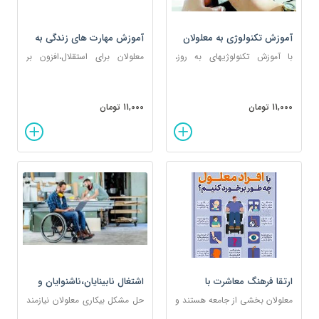
آموزش تکنولوژی به معلولان
آموزش مهارت های زندگی به
معلولان
با آموزش تکنولوژیهای به روز،
معلولان برای استقلال،افزون بر
بستری فراهم می شود تا معلولان
مهارتهای اجتماعی و فردی،با توجه
استعدادهای خود را شکوفا کنند.
به نوع معلولیتشان باید آموزشهای
خاص دیگری ببینند.
11,000 تومان
11,000 تومان
ارتقا فرهنگ معاشرت با
اشتغال نابینایان،ناشنوایان و
معلولان
معلولان
معلولان بخشی از جامعه هستند و
حل مشکل بیکاری معلولان نیازمند
وظیفه شهروندی ما ایجاب می
تنها در سایه همراهی شما نیک