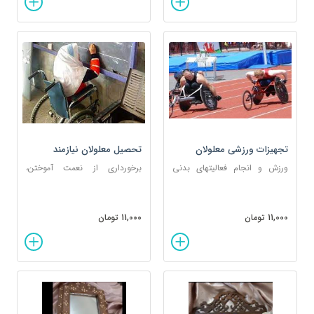
تجهیزات ورزشی معلولان
تحصیل معلولان نیازمند
ورزش و انجام فعالیتهای بدنی
برخورداری از نعمت آموختن،
یکی از راهکارهای رهایی معلولان
اقدامی مهم در فرآیند
از رنج در خانه ماندن و بازگشت به
توانمندسازی، حق طبیعی همه
جامعه است.
افراد جامعهازجمله معلولان است.
11,000 تومان
11,000 تومان