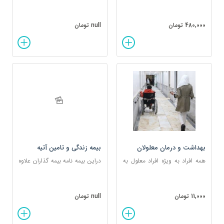
480,000 تومان
null تومان
بهداشت و درمان معلولان
بیمه زندگی و تامین آتیه
نیازمند
همه افراد به ویژه افراد معلول به
دراین بیمه نامه بیمه گذاران علاوه
مراقبتهای بهداشتی، درمانی و
برتامین منابع لازم برای تشکیل
پیشگیری نیاز دارند.
سرمایه ای در آتیه امکان
برخورداری از پوشش بیمه عمر در
11,000 تومان
null تومان
مقابل خطر فوت را نیز درصورتی
که بیمه شده باشند، خواهند
داشت . بیمه پاسارگاد ،اولا”بیمه