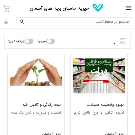
خیریه حامیان بچه های آسمان
جستجو در محصولات...
موجود
پیشنهاد ویژه
بهبود وضعیت معیشت
بیمه زندگی و تامین آتیه
معلولان نیازمند
معلولان، نابینایان و افراد کم
امروزه گرانی و نرخ بالای تورم
اهمیت و ضرورت داشتن یک بیمه
بضاعت
شرایط زندگی را برای همه به ویژه
مطمئن برای افراد نابینا و معلول بر
افراد نابینا و معلول سخت کرده
هیچ کس پوشیده نیست
است.
11,000 تومان
11,000 تومان