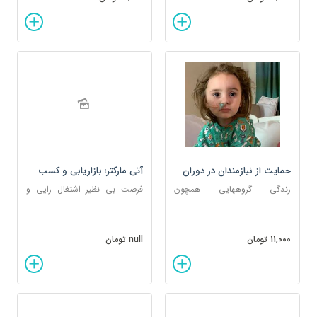
حمایت از نیازمندان در دوران
آتی مارکتر؛ بازاریابی و کسب
کرونا
درآمد ثابت
زندگی گروههایی همچون
فرصت بی نظیر اشتغال زایی و
معلولان، نابینایان و افراد کم
کسب درآمد برای نابینایان و
بضاعت بیشتر از سایرین تحت
معلولان
تاثیر کرونا قرار گرفته است.
11,000 تومان
null تومان