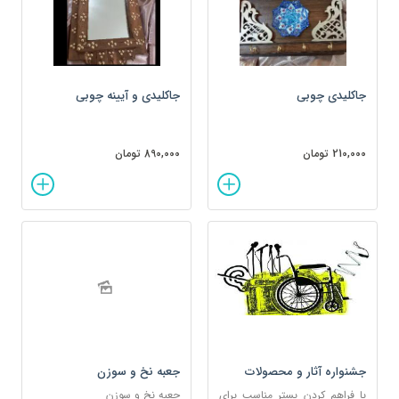
جاکلیدی چوبی
جاکلیدی و آیینه چوبی
210,000 تومان
890,000 تومان
جشنواره آثار و محصولات
جعبه نخ و سوزن
معلولین
با فراهم کردن بستر مناسب برای
جعبه نخ و سوزن