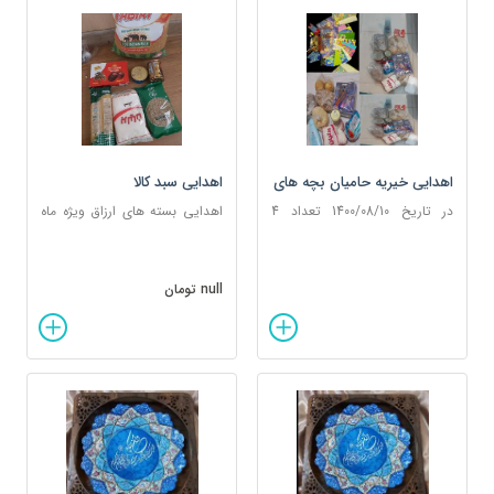
اهدایی خیریه حامیان بچه های
اهدایی سبد کالا
آسمان به دانش آموزان و
در تاریخ 1400/08/10 تعداد 4
اهدایی بسته های ارزاق ویژه ماه
خانواده های معلول و نیازمند
بسته لوازم التحریر و 4 بسته
مبارک رمضان از سوی خیریه
معیشتی به 4 خانواده معلول و
حامیان بچه های آسمان برای
محروم اهداء گردید.
خانواده دو تن از افراد دارای
null تومان
معلولیت