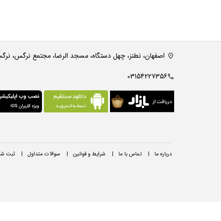
اصفهان، نطنز، چهل دستگاه، مسجد الرضا، مجتمع نرگس، نرگس 4، پلا
03154227356
درباره ما
|
تماس با ما
|
شرایط و قوانین
|
سوالات متداول
|
ثبت شک